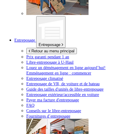
Entreposage
Entreposage
Retour au menu principal
Prix garanti pendant 1 an
Libre-entreposage à
U-Haul
Louez un déménagement en ligne aujourd’hui!
Emménagement en ligne : commencer
Entreposage climatisé
Entreposage de VR, de voiture et de bateau
Guide des tailles d'unités de libre-entreposage
Entreposage extérieur/accessible en voiture
Payer ma facture d'entreposage
FAQ
Conseils sur le libre-entreposage
Fournitures d’entreposage