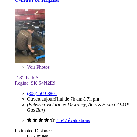
Voir
Photos
1535 Park St
Regina, SK S4N2E9
(306) 569-8801
Ouvert aujourd'hui de 7h am à 7h pm
(Between Victoria & Dewdney, Across From CO-OP
Gas Bar)
7 547 évaluations
Estimated Distance
68,2 milles