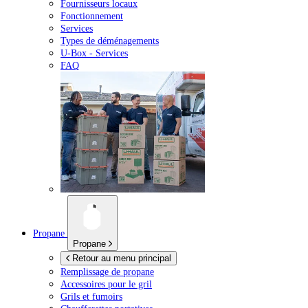
Fournisseurs locaux
Fonctionnement
Services
Types de déménagements
U-Box -
Services
FAQ
Propane
Propane
Retour au menu principal
Remplissage de propane
Accessoires pour le gril
Grils et fumoirs