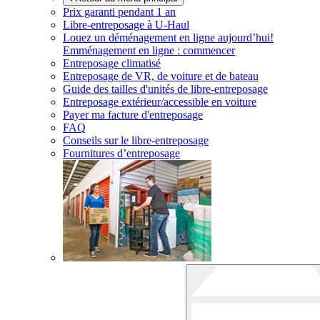
Prix garanti pendant 1 an
Libre-entreposage à
U-Haul
Louez un déménagement en ligne aujourd’hui!
Emménagement en ligne : commencer
Entreposage climatisé
Entreposage de VR, de voiture et de bateau
Guide des tailles d'unités de libre-entreposage
Entreposage extérieur/accessible en voiture
Payer ma facture d'entreposage
FAQ
Conseils sur le libre-entreposage
Fournitures d’entreposage