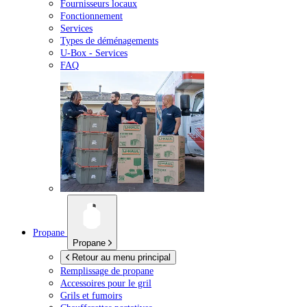
Fournisseurs locaux
Fonctionnement
Services
Types de déménagements
U-Box -
Services
FAQ
Propane
Propane
Retour au menu principal
Remplissage de propane
Accessoires pour le gril
Grils et fumoirs