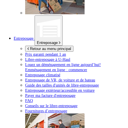
Entreposage
Entreposage
Retour au menu principal
Prix garanti pendant 1 an
Libre-entreposage à
U-Haul
Louez un déménagement en ligne aujourd’hui!
Emménagement en ligne : commencer
Entreposage climatisé
Entreposage de VR, de voiture et de bateau
Guide des tailles d'unités de libre-entreposage
Entreposage extérieur/accessible en voiture
Payer ma facture d'entreposage
FAQ
Conseils sur le libre-entreposage
Fournitures d’entreposage