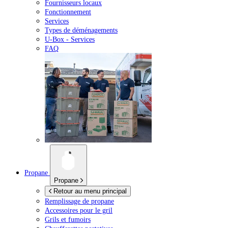
Fournisseurs locaux
Fonctionnement
Services
Types de déménagements
U-Box -
Services
FAQ
Propane
Propane
Retour au menu principal
Remplissage de propane
Accessoires pour le gril
Grils et fumoirs