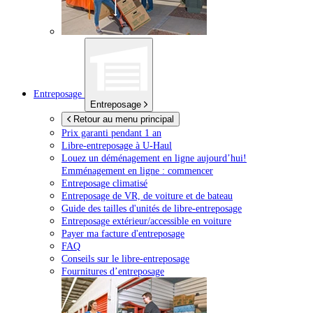
Entreposage
Entreposage
Retour au menu principal
Prix garanti pendant 1 an
Libre-entreposage à
U-Haul
Louez un déménagement en ligne aujourd’hui!
Emménagement en ligne : commencer
Entreposage climatisé
Entreposage de VR, de voiture et de bateau
Guide des tailles d'unités de libre-entreposage
Entreposage extérieur/accessible en voiture
Payer ma facture d'entreposage
FAQ
Conseils sur le libre-entreposage
Fournitures d’entreposage