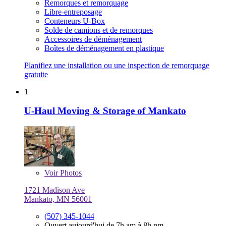
Remorques et remorquage
Libre-entreposage
Conteneurs U-Box
Solde de camions et de remorques
Accessoires de déménagement
Boîtes de déménagement en plastique
Planifiez une installation ou une inspection de remorquage
gratuite
1
U-Haul Moving & Storage of Mankato
Voir
Photos
1721 Madison Ave
Mankato, MN 56001
(507) 345-1044
Ouvert aujourd'hui de 7h am à 8h pm