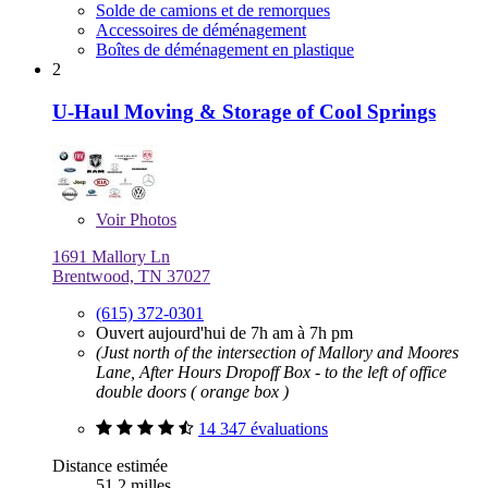
Solde de camions et de remorques
Accessoires de déménagement
Boîtes de déménagement en plastique
2
U-Haul Moving & Storage of Cool Springs
Voir
Photos
1691 Mallory Ln
Brentwood, TN 37027
(615) 372-0301
Ouvert aujourd'hui de 7h am à 7h pm
(Just north of the intersection of Mallory and Moores
Lane, After Hours Dropoff Box - to the left of office
double doors ( orange box )
14 347 évaluations
Distance estimée
51,2 milles