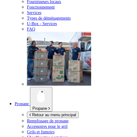
Fournisseurs locaux
Fonctionnement
Services
Types de déménagements
U-Box -
Services
FAQ
Propane
Propane
Retour au menu principal
Remplissage de propane
Accessoires pour le gril
Grils et fumoirs