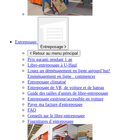
Entreposage
Entreposage
Retour au menu principal
Prix garanti pendant 1 an
Libre-entreposage à
U-Haul
Louez un déménagement en ligne aujourd’hui!
Emménagement en ligne : commencer
Entreposage climatisé
Entreposage de VR, de voiture et de bateau
Guide des tailles d'unités de libre-entreposage
Entreposage extérieur/accessible en voiture
Payer ma facture d'entreposage
FAQ
Conseils sur le libre-entreposage
Fournitures d’entreposage