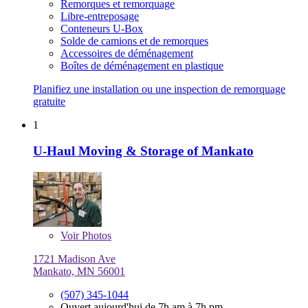
Remorques et remorquage
Libre-entreposage
Conteneurs U-Box
Solde de camions et de remorques
Accessoires de déménagement
Boîtes de déménagement en plastique
Planifiez une installation ou une inspection de remorquage
gratuite
1
U-Haul Moving & Storage of Mankato
Voir
Photos
1721 Madison Ave
Mankato, MN 56001
(507) 345-1044
Ouvert aujourd'hui de 7h am à 7h pm