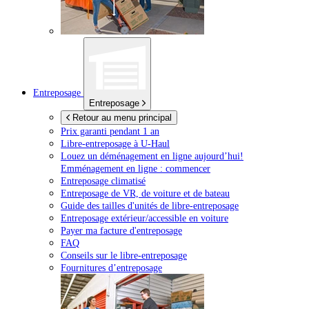
Entreposage
Entreposage
Retour au menu principal
Prix garanti pendant 1 an
Libre-entreposage à
U-Haul
Louez un déménagement en ligne aujourd’hui!
Emménagement en ligne : commencer
Entreposage climatisé
Entreposage de VR, de voiture et de bateau
Guide des tailles d'unités de libre-entreposage
Entreposage extérieur/accessible en voiture
Payer ma facture d'entreposage
FAQ
Conseils sur le libre-entreposage
Fournitures d’entreposage