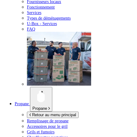
Fournisseurs locaux
Fonctionnement
Services
Types de déménagements
U-Box -
Services
FAQ
Propane
Propane
Retour au menu principal
Remplissage de propane
Accessoires pour le gril
Grils et fumoirs