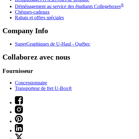
®
Déménagement au service des étudiants Collegeboxes
Chèques-cadeaux
Rabais et offres spéciales
Company Info
SuperGraphiques de
U-Haul
- Québec
Collaborez avec nous
Fournisseur
Concessionnaire
Transporteur de fret U-Box®