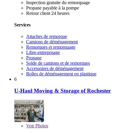
Inspection gratuite du remorquage
Propane payable à la pompe
Retour client 24 heures
Services
Attaches de remorque
Camions de déménagement
Remorques et remorquage
Libre-entreposage
Propane
Solde de camions et de remorques
Accessoires de déménagement
Boîtes de déménagement en plastique
6
U-Haul Moving & Storage of Rochester
Voir
Photos