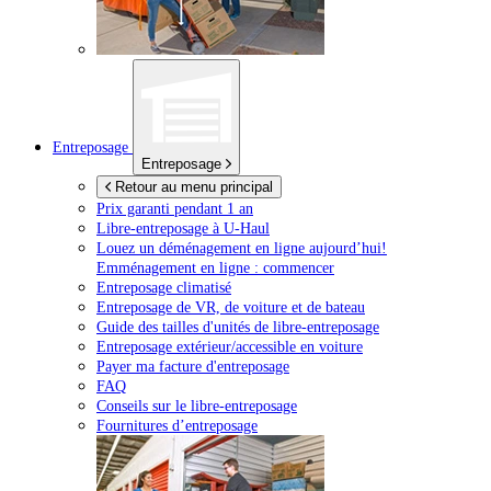
Entreposage
Entreposage
Retour au menu principal
Prix garanti pendant 1 an
Libre-entreposage à
U-Haul
Louez un déménagement en ligne aujourd’hui!
Emménagement en ligne : commencer
Entreposage climatisé
Entreposage de VR, de voiture et de bateau
Guide des tailles d'unités de libre-entreposage
Entreposage extérieur/accessible en voiture
Payer ma facture d'entreposage
FAQ
Conseils sur le libre-entreposage
Fournitures d’entreposage