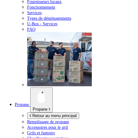
Fournisseurs locaux
Fonctionnement
Services
Types de déménagements
U-Box -
Services
FAQ
Propane
Propane
Retour au menu principal
Remplissage de propane
Accessoires pour le gril
Grils et fumoirs