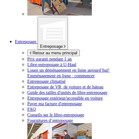
Entreposage
Entreposage
Retour au menu principal
Prix garanti pendant 1 an
Libre-entreposage à
U-Haul
Louez un déménagement en ligne aujourd’hui!
Emménagement en ligne : commencer
Entreposage climatisé
Entreposage de VR, de voiture et de bateau
Guide des tailles d'unités de libre-entreposage
Entreposage extérieur/accessible en voiture
Payer ma facture d'entreposage
FAQ
Conseils sur le libre-entreposage
Fournitures d’entreposage