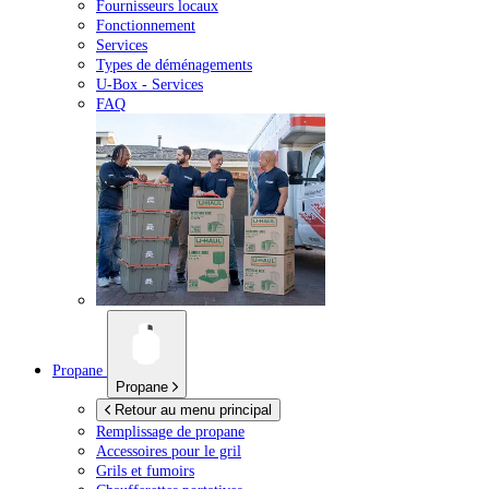
Fournisseurs locaux
Fonctionnement
Services
Types de déménagements
U-Box -
Services
FAQ
Propane
Propane
Retour au menu principal
Remplissage de propane
Accessoires pour le gril
Grils et fumoirs