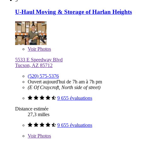
U-Haul Moving & Storage of Harlan Heights
Voir
Photos
5533 E Speedway Blvd
Tucson, AZ 85712
(520) 575-5376
Ouvert aujourd'hui de 7h am à 7h pm
(E Of Craycroft, North side of street)
9 655 évaluations
Distance estimée
27,3 milles
9 655 évaluations
Voir
Photos