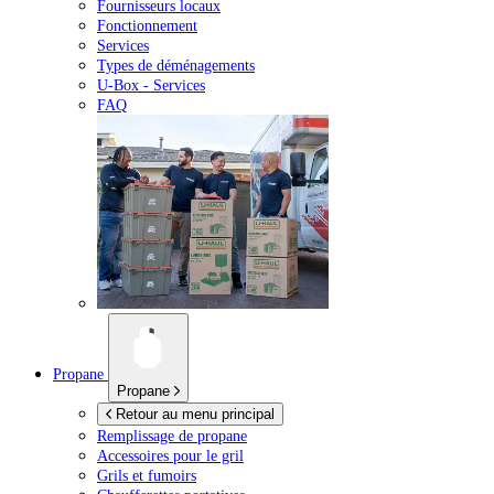
Fournisseurs locaux
Fonctionnement
Services
Types de déménagements
U-Box -
Services
FAQ
Propane
Propane
Retour au menu principal
Remplissage de propane
Accessoires pour le gril
Grils et fumoirs