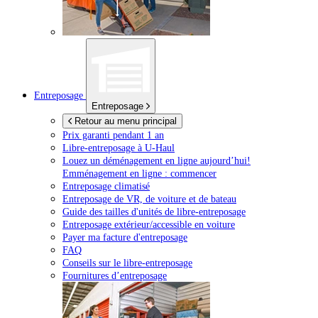
Entreposage
Entreposage
Retour au menu principal
Prix garanti pendant 1 an
Libre-entreposage à
U-Haul
Louez un déménagement en ligne aujourd’hui!
Emménagement en ligne : commencer
Entreposage climatisé
Entreposage de VR, de voiture et de bateau
Guide des tailles d'unités de libre-entreposage
Entreposage extérieur/accessible en voiture
Payer ma facture d'entreposage
FAQ
Conseils sur le libre-entreposage
Fournitures d’entreposage