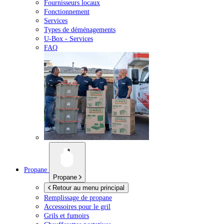
Fournisseurs locaux
Fonctionnement
Services
Types de déménagements
U-Box -
Services
FAQ
Propane
Propane
Retour au menu principal
Remplissage de propane
Accessoires pour le gril
Grils et fumoirs