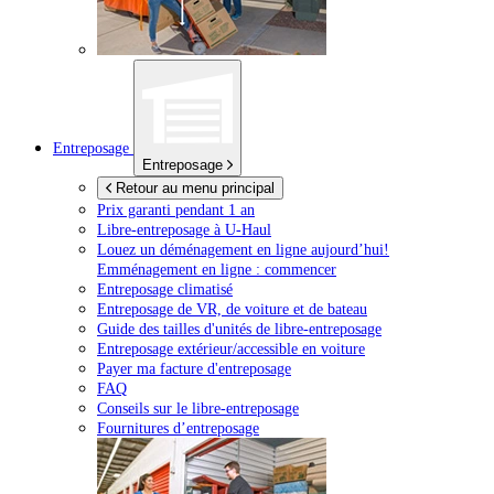
Entreposage
Entreposage
Retour au menu principal
Prix garanti pendant 1 an
Libre-entreposage à
U-Haul
Louez un déménagement en ligne aujourd’hui!
Emménagement en ligne : commencer
Entreposage climatisé
Entreposage de VR, de voiture et de bateau
Guide des tailles d'unités de libre-entreposage
Entreposage extérieur/accessible en voiture
Payer ma facture d'entreposage
FAQ
Conseils sur le libre-entreposage
Fournitures d’entreposage