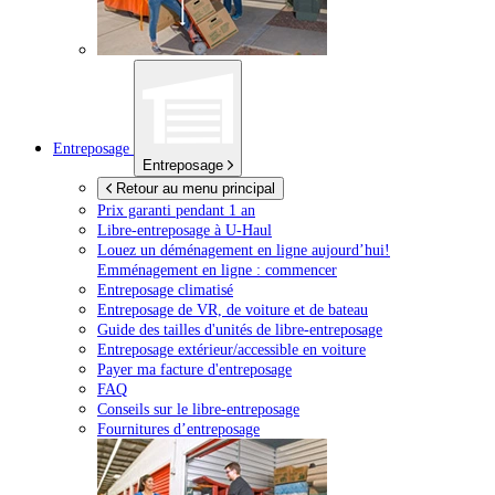
Entreposage
Entreposage
Retour au menu principal
Prix garanti pendant 1 an
Libre-entreposage à
U-Haul
Louez un déménagement en ligne aujourd’hui!
Emménagement en ligne : commencer
Entreposage climatisé
Entreposage de VR, de voiture et de bateau
Guide des tailles d'unités de libre-entreposage
Entreposage extérieur/accessible en voiture
Payer ma facture d'entreposage
FAQ
Conseils sur le libre-entreposage
Fournitures d’entreposage