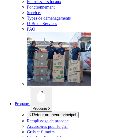
Fournisseurs locaux
Fonctionnement
Services
Types de déménagements
U-Box -
Services
FAQ
Propane
Propane
Retour au menu principal
Remplissage de propane
Accessoires pour le gril
Grils et fumoirs