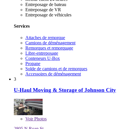
Entreposage de bateau
Entreposage de VR
Entreposage de véhicules
Services
Attaches de remorque
Camions de déménagement
Remorques et remorquage
Libre-entreposage
Conteneurs U-Box
Propane
Solde de camions et de remorques
Accessoires de déménagement
3
U-Haul Moving & Storage of Johnson City
Voir
Photos
2805 N Roan St