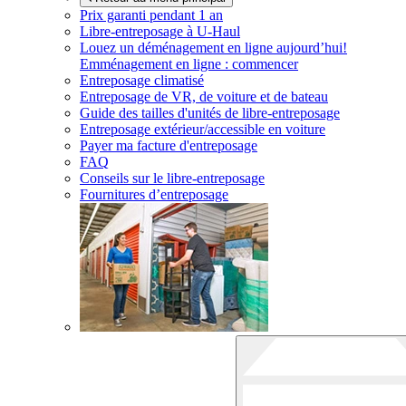
Prix garanti pendant 1 an
Libre-entreposage à
U-Haul
Louez un déménagement en ligne aujourd’hui!
Emménagement en ligne : commencer
Entreposage climatisé
Entreposage de VR, de voiture et de bateau
Guide des tailles d'unités de libre-entreposage
Entreposage extérieur/accessible en voiture
Payer ma facture d'entreposage
FAQ
Conseils sur le libre-entreposage
Fournitures d’entreposage