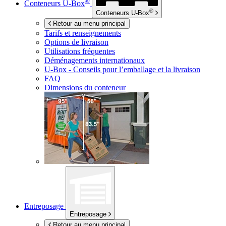
®
Conteneurs
U-Box
®
Conteneurs
U-Box
Retour au menu principal
Tarifs et renseignements
Options de livraison
Utilisations fréquentes
Déménagements internationaux
U-Box -
Conseils pour l’emballage et la livraison
FAQ
Dimensions du conteneur
Entreposage
Entreposage
Retour au menu principal