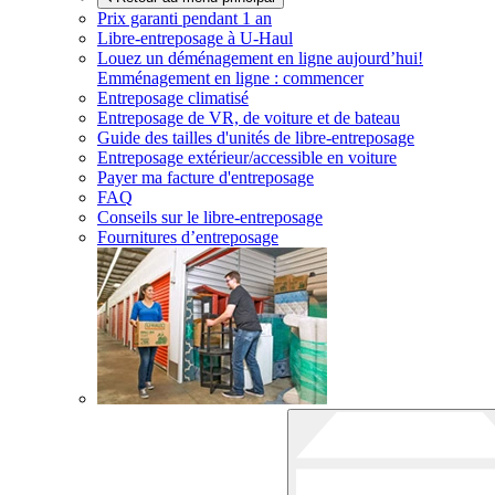
Prix garanti pendant 1 an
Libre-entreposage à
U-Haul
Louez un déménagement en ligne aujourd’hui!
Emménagement en ligne : commencer
Entreposage climatisé
Entreposage de VR, de voiture et de bateau
Guide des tailles d'unités de libre-entreposage
Entreposage extérieur/accessible en voiture
Payer ma facture d'entreposage
FAQ
Conseils sur le libre-entreposage
Fournitures d’entreposage