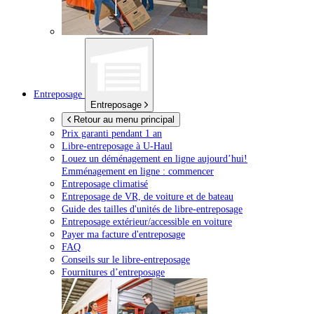
Entreposage
Entreposage
Retour au menu principal
Prix garanti pendant 1 an
Libre-entreposage à
U-Haul
Louez un déménagement en ligne aujourd’hui!
Emménagement en ligne : commencer
Entreposage climatisé
Entreposage de VR, de voiture et de bateau
Guide des tailles d'unités de libre-entreposage
Entreposage extérieur/accessible en voiture
Payer ma facture d'entreposage
FAQ
Conseils sur le libre-entreposage
Fournitures d’entreposage