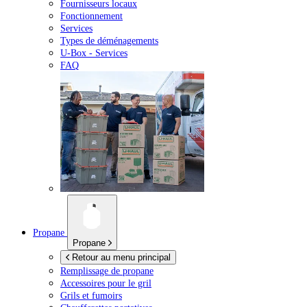
Fournisseurs locaux
Fonctionnement
Services
Types de déménagements
U-Box -
Services
FAQ
Propane
Propane
Retour au menu principal
Remplissage de propane
Accessoires pour le gril
Grils et fumoirs