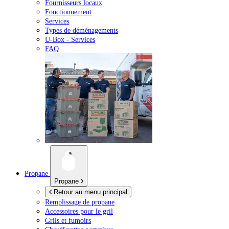
Fournisseurs locaux
Fonctionnement
Services
Types de déménagements
U-Box -
Services
FAQ
Propane
Propane
Retour au menu principal
Remplissage de propane
Accessoires pour le gril
Grils et fumoirs