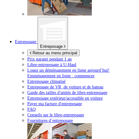
Entreposage
Entreposage
Retour au menu principal
Prix garanti pendant 1 an
Libre-entreposage à
U-Haul
Louez un déménagement en ligne aujourd’hui!
Emménagement en ligne : commencer
Entreposage climatisé
Entreposage de VR, de voiture et de bateau
Guide des tailles d'unités de libre-entreposage
Entreposage extérieur/accessible en voiture
Payer ma facture d'entreposage
FAQ
Conseils sur le libre-entreposage
Fournitures d’entreposage