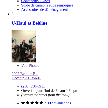
Conteneurs U-Box
Solde de camions et de remorques
Accessoires de déménagement
3
U-Haul at Beltline
Voir
Photos
2002 Beltline Rd
Decatur, AL 35601
(256) 350-6911
Ouvert aujourd'hui de 7h am à 7h pm
(Across the street from the mall)
2 392 évaluations