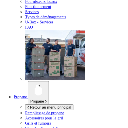
Fournisseurs locaux
Fonctionnement
Services
Types de déménagements
U-Box -
Services
FAQ
Propane
Propane
Retour au menu principal
Remplissage de propane
Accessoires pour le gril
Grils et fumoirs