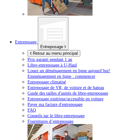
Entreposage
Entreposage
Retour au menu principal
Prix garanti pendant 1 an
Libre-entreposage à
U-Haul
Louez un déménagement en ligne aujourd’hui!
Emménagement en ligne : commencer
Entreposage climatisé
Entreposage de VR, de voiture et de bateau
Guide des tailles d'unités de libre-entreposage
Entreposage extérieur/accessible en voiture
Payer ma facture d'entreposage
FAQ
Conseils sur le libre-entreposage
Fournitures d’entreposage