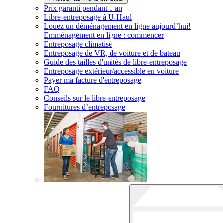
Prix garanti pendant 1 an
Libre-entreposage à
U-Haul
Louez un déménagement en ligne aujourd’hui!
Emménagement en ligne : commencer
Entreposage climatisé
Entreposage de VR, de voiture et de bateau
Guide des tailles d'unités de libre-entreposage
Entreposage extérieur/accessible en voiture
Payer ma facture d'entreposage
FAQ
Conseils sur le libre-entreposage
Fournitures d’entreposage