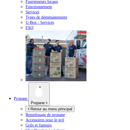
Fournisseurs locaux
Fonctionnement
Services
Types de déménagements
U-Box -
Services
FAQ
Propane
Propane
Retour au menu principal
Remplissage de propane
Accessoires pour le gril
Grils et fumoirs