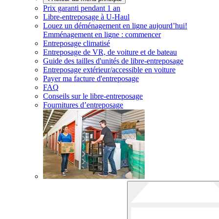
Prix garanti pendant 1 an
Libre-entreposage à
U-Haul
Louez un déménagement en ligne aujourd’hui!
Emménagement en ligne : commencer
Entreposage climatisé
Entreposage de VR, de voiture et de bateau
Guide des tailles d'unités de libre-entreposage
Entreposage extérieur/accessible en voiture
Payer ma facture d'entreposage
FAQ
Conseils sur le libre-entreposage
Fournitures d’entreposage