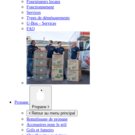
Fournisseurs locaux
Fonctionnement
Services
Types de déménagements
U-Box -
Services
FAQ
Propane
Propane
Retour au menu principal
Remplissage de propane
Accessoires pour le gril
Grils et fumoirs