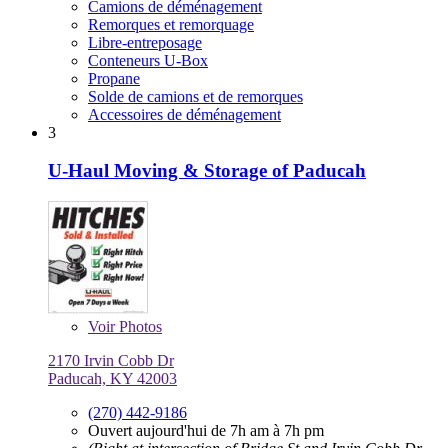
Camions de déménagement
Remorques et remorquage
Libre-entreposage
Conteneurs U-Box
Propane
Solde de camions et de remorques
Accessoires de déménagement
3
U-Haul Moving & Storage of Paducah
Voir
Photos
2170 Irvin Cobb Dr
Paducah, KY 42003
(270) 442-9186
Ouvert aujourd'hui de 7h am à 7h pm