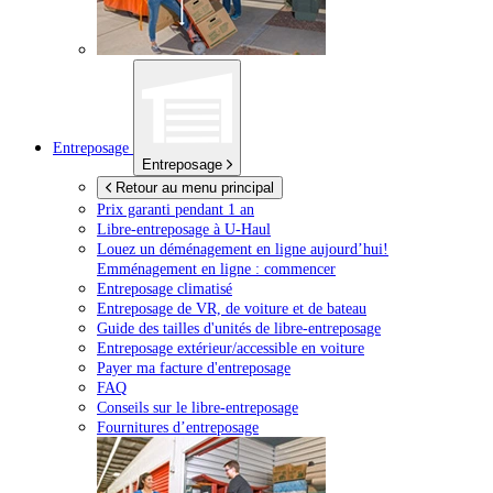
Entreposage
Entreposage
Retour au menu principal
Prix garanti pendant 1 an
Libre-entreposage à
U-Haul
Louez un déménagement en ligne aujourd’hui!
Emménagement en ligne : commencer
Entreposage climatisé
Entreposage de VR, de voiture et de bateau
Guide des tailles d'unités de libre-entreposage
Entreposage extérieur/accessible en voiture
Payer ma facture d'entreposage
FAQ
Conseils sur le libre-entreposage
Fournitures d’entreposage