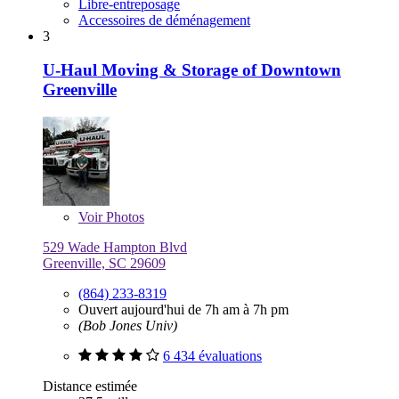
Libre-entreposage
Accessoires de déménagement
3
U-Haul Moving & Storage of Downtown
Greenville
Voir
Photos
529 Wade Hampton Blvd
Greenville, SC 29609
(864) 233-8319
Ouvert aujourd'hui de 7h am à 7h pm
(Bob Jones Univ)
6 434 évaluations
Distance estimée