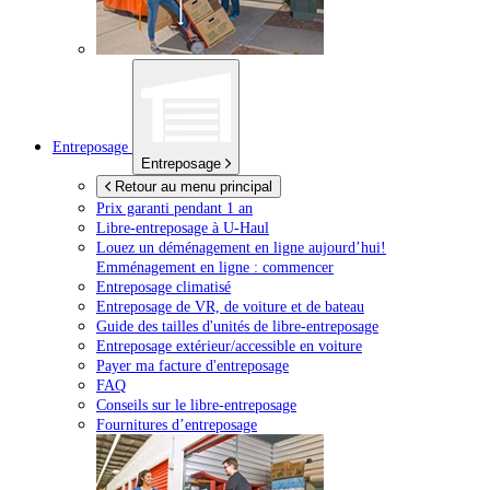
Entreposage
Entreposage
Retour au menu principal
Prix garanti pendant 1 an
Libre-entreposage à
U-Haul
Louez un déménagement en ligne aujourd’hui!
Emménagement en ligne : commencer
Entreposage climatisé
Entreposage de VR, de voiture et de bateau
Guide des tailles d'unités de libre-entreposage
Entreposage extérieur/accessible en voiture
Payer ma facture d'entreposage
FAQ
Conseils sur le libre-entreposage
Fournitures d’entreposage