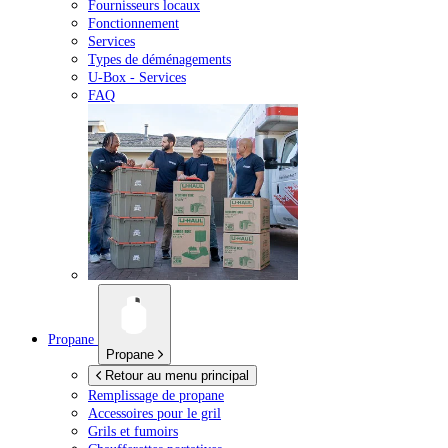
Fournisseurs locaux
Fonctionnement
Services
Types de déménagements
U-Box -
Services
FAQ
Propane
Propane
Retour au menu principal
Remplissage de propane
Accessoires pour le gril
Grils et fumoirs