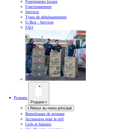
Fournisseurs locaux
Fonctionnement
Services
Types de déménagements
U-Box -
Services
FAQ
Propane
Propane
Retour au menu principal
Remplissage de propane
Accessoires pour le gril
Grils et fumoirs