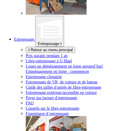
Entreposage
Entreposage
Retour au menu principal
Prix garanti pendant 1 an
Libre-entreposage à
U-Haul
Louez un déménagement en ligne aujourd’hui!
Emménagement en ligne : commencer
Entreposage climatisé
Entreposage de VR, de voiture et de bateau
Guide des tailles d'unités de libre-entreposage
Entreposage extérieur/accessible en voiture
Payer ma facture d'entreposage
FAQ
Conseils sur le libre-entreposage
Fournitures d’entreposage