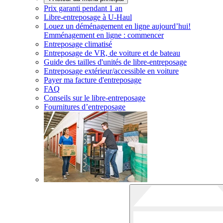
Prix garanti pendant 1 an
Libre-entreposage à
U-Haul
Louez un déménagement en ligne aujourd’hui!
Emménagement en ligne : commencer
Entreposage climatisé
Entreposage de VR, de voiture et de bateau
Guide des tailles d'unités de libre-entreposage
Entreposage extérieur/accessible en voiture
Payer ma facture d'entreposage
FAQ
Conseils sur le libre-entreposage
Fournitures d’entreposage