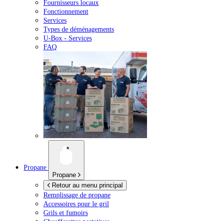
Fournisseurs locaux
Fonctionnement
Services
Types de déménagements
U-Box -
Services
FAQ
Propane
Propane
Retour au menu principal
Remplissage de propane
Accessoires pour le gril
Grils et fumoirs