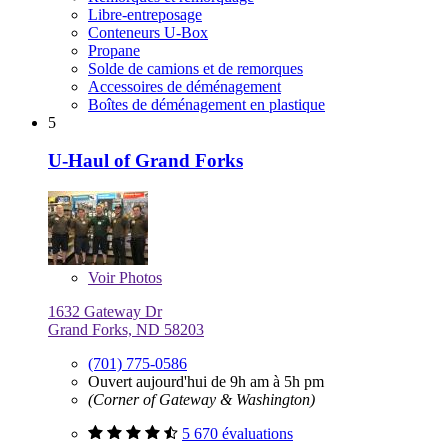
Libre-entreposage
Conteneurs U-Box
Propane
Solde de camions et de remorques
Accessoires de déménagement
Boîtes de déménagement en plastique
5
U-Haul of Grand Forks
Voir
Photos
1632 Gateway Dr
Grand Forks, ND 58203
(701) 775-0586
Ouvert aujourd'hui de 9h am à 5h pm
(Corner of Gateway & Washington)
5 670 évaluations