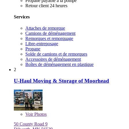
Propane payable à la pompe
Retour client 24 heures
Services
Attaches de remorque
Camions de déménagement
Remorques et remorquage
Libre-entreposage
Propane
Solde de camions et de remorques
Accessoires de déménagement
Boîtes de déménagement en plastique
2
U-Haul Moving & Storage of Moorhead
Voir
Photos
50 County Road 9