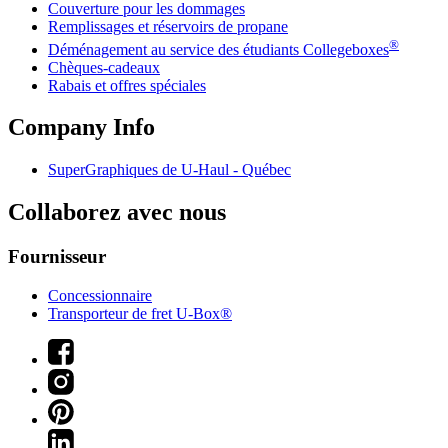
Couverture pour les dommages
Remplissages et réservoirs de propane
®
Déménagement au service des étudiants Collegeboxes
Chèques-cadeaux
Rabais et offres spéciales
Company Info
SuperGraphiques de
U-Haul
- Québec
Collaborez avec nous
Fournisseur
Concessionnaire
Transporteur de fret U-Box®