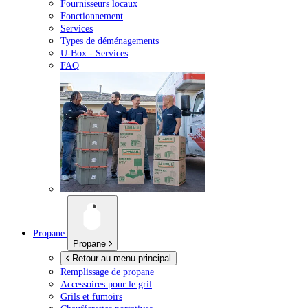
Fournisseurs locaux
Fonctionnement
Services
Types de déménagements
U-Box -
Services
FAQ
Propane
Propane
Retour au menu principal
Remplissage de propane
Accessoires pour le gril
Grils et fumoirs