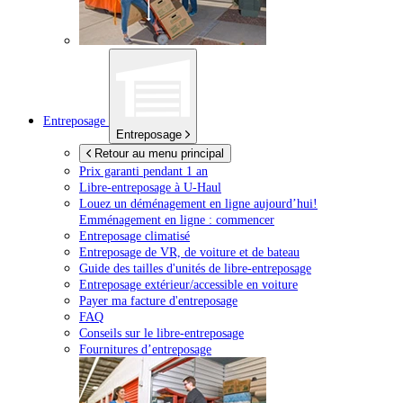
Entreposage
Entreposage
Retour au menu principal
Prix garanti pendant 1 an
Libre-entreposage à
U-Haul
Louez un déménagement en ligne aujourd’hui!
Emménagement en ligne : commencer
Entreposage climatisé
Entreposage de VR, de voiture et de bateau
Guide des tailles d'unités de libre-entreposage
Entreposage extérieur/accessible en voiture
Payer ma facture d'entreposage
FAQ
Conseils sur le libre-entreposage
Fournitures d’entreposage