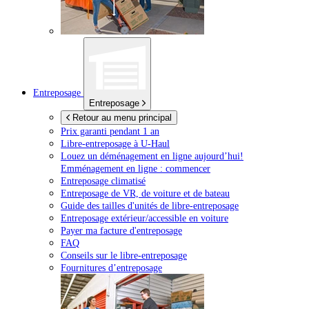
Entreposage
Entreposage
Retour au menu principal
Prix garanti pendant 1 an
Libre-entreposage à
U-Haul
Louez un déménagement en ligne aujourd’hui!
Emménagement en ligne : commencer
Entreposage climatisé
Entreposage de VR, de voiture et de bateau
Guide des tailles d'unités de libre-entreposage
Entreposage extérieur/accessible en voiture
Payer ma facture d'entreposage
FAQ
Conseils sur le libre-entreposage
Fournitures d’entreposage