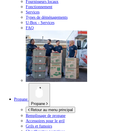
Fournisseurs locaux
Fonctionnement
Services
Types de déménagements
U-Box -
Services
FAQ
Propane
Propane
Retour au menu principal
Remplissage de propane
Accessoires pour le gril
Grils et fumoirs