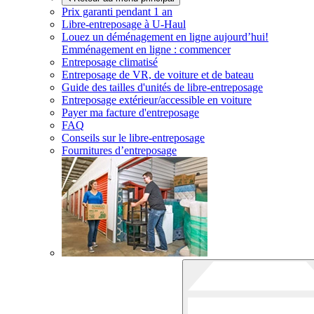
Prix garanti pendant 1 an
Libre-entreposage à
U-Haul
Louez un déménagement en ligne aujourd’hui!
Emménagement en ligne : commencer
Entreposage climatisé
Entreposage de VR, de voiture et de bateau
Guide des tailles d'unités de libre-entreposage
Entreposage extérieur/accessible en voiture
Payer ma facture d'entreposage
FAQ
Conseils sur le libre-entreposage
Fournitures d’entreposage