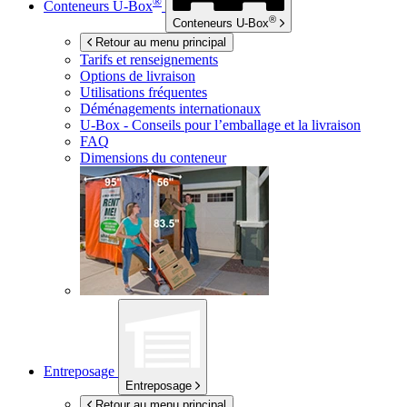
®
Conteneurs
U-Box
®
Conteneurs
U-Box
Retour au menu principal
Tarifs et renseignements
Options de livraison
Utilisations fréquentes
Déménagements internationaux
U-Box -
Conseils pour l’emballage et la livraison
FAQ
Dimensions du conteneur
Entreposage
Entreposage
Retour au menu principal