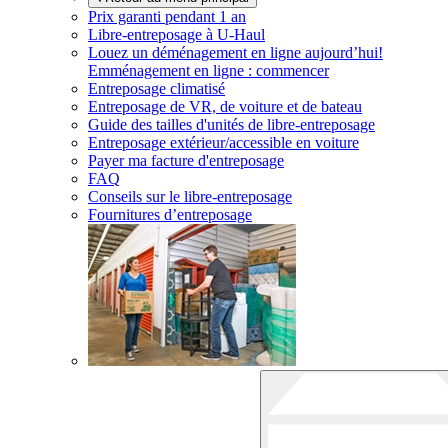
Prix garanti pendant 1 an
Libre-entreposage à
U-Haul
Louez un déménagement en ligne aujourd’hui!
Emménagement en ligne : commencer
Entreposage climatisé
Entreposage de VR, de voiture et de bateau
Guide des tailles d'unités de libre-entreposage
Entreposage extérieur/accessible en voiture
Payer ma facture d'entreposage
FAQ
Conseils sur le libre-entreposage
Fournitures d’entreposage