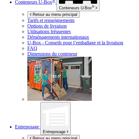
®
Conteneurs
U-Box
®
Conteneurs
U-Box
Retour au menu principal
Tarifs et renseignements
Options de livraison
Utilisations fréquentes
Déménagements internationaux
U-Box -
Conseils pour l’emballage et la livraison
FAQ
Dimensions du conteneur
Entreposage
Entreposage
Retour au menu principal