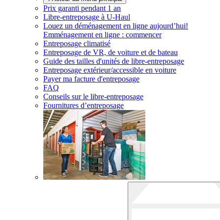
Prix garanti pendant 1 an
Libre-entreposage à
U-Haul
Louez un déménagement en ligne aujourd’hui!
Emménagement en ligne : commencer
Entreposage climatisé
Entreposage de VR, de voiture et de bateau
Guide des tailles d'unités de libre-entreposage
Entreposage extérieur/accessible en voiture
Payer ma facture d'entreposage
FAQ
Conseils sur le libre-entreposage
Fournitures d’entreposage