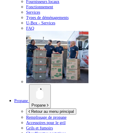
Fournisseurs locaux
Fonctionnement
Services
Types de déménagements
U-Box -
Services
FAQ
Propane
Propane
Retour au menu principal
Remplissage de propane
Accessoires pour le gril
Grils et fumoirs