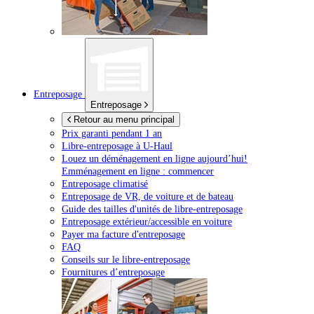
Entreposage
Entreposage
Retour au menu principal
Prix garanti pendant 1 an
Libre-entreposage à
U-Haul
Louez un déménagement en ligne aujourd’hui!
Emménagement en ligne : commencer
Entreposage climatisé
Entreposage de VR, de voiture et de bateau
Guide des tailles d'unités de libre-entreposage
Entreposage extérieur/accessible en voiture
Payer ma facture d'entreposage
FAQ
Conseils sur le libre-entreposage
Fournitures d’entreposage