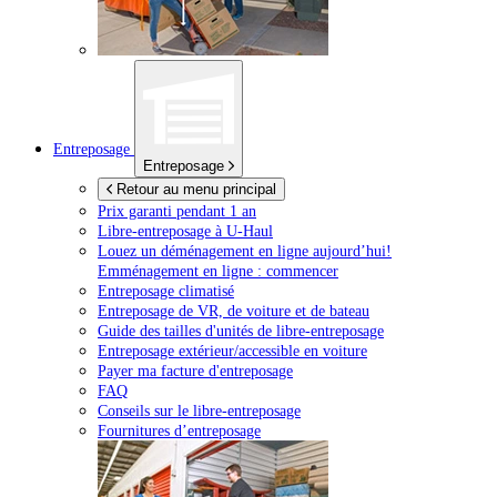
Entreposage
Entreposage
Retour au menu principal
Prix garanti pendant 1 an
Libre-entreposage à
U-Haul
Louez un déménagement en ligne aujourd’hui!
Emménagement en ligne : commencer
Entreposage climatisé
Entreposage de VR, de voiture et de bateau
Guide des tailles d'unités de libre-entreposage
Entreposage extérieur/accessible en voiture
Payer ma facture d'entreposage
FAQ
Conseils sur le libre-entreposage
Fournitures d’entreposage