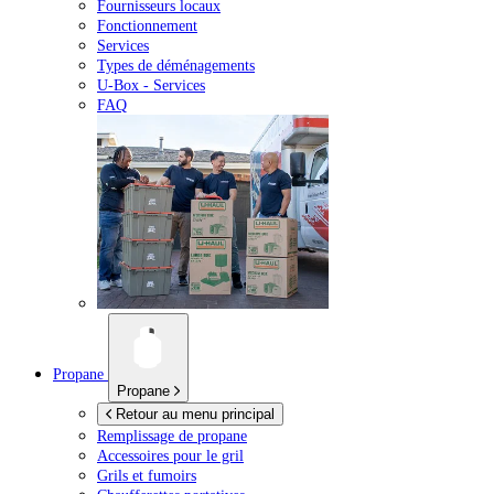
Fournisseurs locaux
Fonctionnement
Services
Types de déménagements
U-Box -
Services
FAQ
Propane
Propane
Retour au menu principal
Remplissage de propane
Accessoires pour le gril
Grils et fumoirs