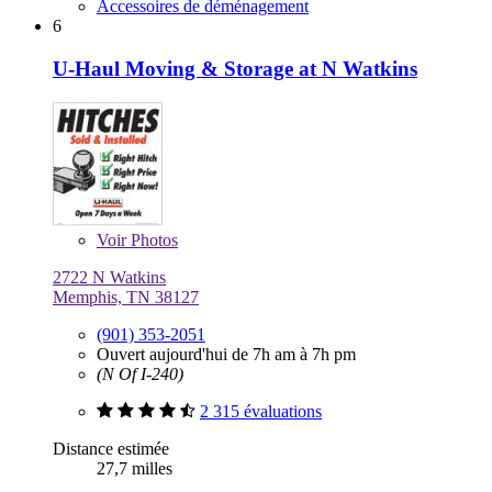
Accessoires de déménagement
6
U-Haul Moving & Storage at N Watkins
Voir
Photos
2722 N Watkins
Memphis, TN 38127
(901) 353-2051
Ouvert aujourd'hui de 7h am à 7h pm
(N Of I-240)
2 315 évaluations
Distance estimée
27,7 milles