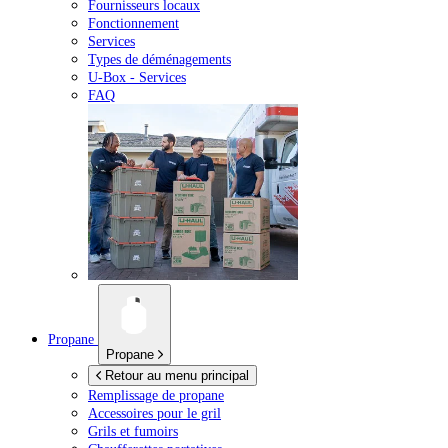
Fournisseurs locaux
Fonctionnement
Services
Types de déménagements
U-Box -
Services
FAQ
Propane
Propane
Retour au menu principal
Remplissage de propane
Accessoires pour le gril
Grils et fumoirs