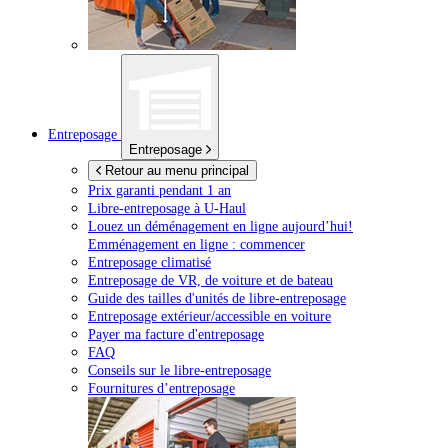
Entreposage
Entreposage
Retour au menu principal
Prix garanti pendant 1 an
Libre-entreposage à
U-Haul
Louez un déménagement en ligne aujourd’hui!
Emménagement en ligne : commencer
Entreposage climatisé
Entreposage de VR, de voiture et de bateau
Guide des tailles d'unités de libre-entreposage
Entreposage extérieur/accessible en voiture
Payer ma facture d'entreposage
FAQ
Conseils sur le libre-entreposage
Fournitures d’entreposage