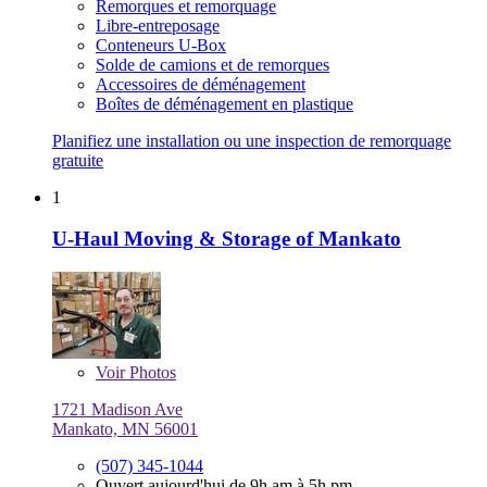
Remorques et remorquage
Libre-entreposage
Conteneurs U-Box
Solde de camions et de remorques
Accessoires de déménagement
Boîtes de déménagement en plastique
Planifiez une installation ou une inspection de remorquage
gratuite
1
U-Haul Moving & Storage of Mankato
Voir
Photos
1721 Madison Ave
Mankato, MN 56001
(507) 345-1044
Ouvert aujourd'hui de 9h am à 5h pm