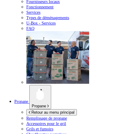
Fournisseurs locaux
Fonctionnement
Services
Types de déménagements
U-Box -
Services
FAQ
Propane
Propane
Retour au menu principal
Remplissage de propane
Accessoires pour le gril
Grils et fumoirs