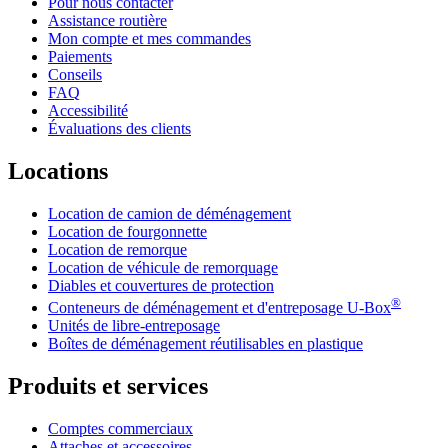
Pour nous contacter
Assistance routière
Mon compte et mes commandes
Paiements
Conseils
FAQ
Accessibilité
Évaluations des clients
Locations
Location de camion de déménagement
Location de fourgonnette
Location de remorque
Location de véhicule de remorquage
Diables et couvertures de protection
®
Conteneurs de déménagement et d'entreposage
U-Box
Unités de libre-entreposage
Boîtes de déménagement réutilisables en plastique
Produits et services
Comptes commerciaux
Attaches et accessoires