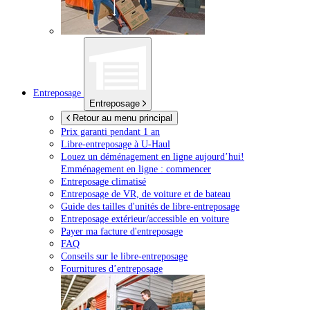
Entreposage
Entreposage
Retour au menu principal
Prix garanti pendant 1 an
Libre-entreposage à
U-Haul
Louez un déménagement en ligne aujourd’hui!
Emménagement en ligne : commencer
Entreposage climatisé
Entreposage de VR, de voiture et de bateau
Guide des tailles d'unités de libre-entreposage
Entreposage extérieur/accessible en voiture
Payer ma facture d'entreposage
FAQ
Conseils sur le libre-entreposage
Fournitures d’entreposage