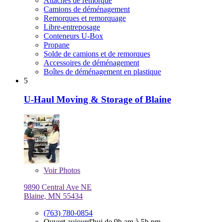
Attaches de remorque
Camions de déménagement
Remorques et remorquage
Libre-entreposage
Conteneurs U-Box
Propane
Solde de camions et de remorques
Accessoires de déménagement
Boîtes de déménagement en plastique
5
U-Haul Moving & Storage of Blaine
Voir
Photos
9890 Central Ave NE
Blaine, MN 55434
(763) 780-0854
Ouvert aujourd'hui de 9h am à 5h pm