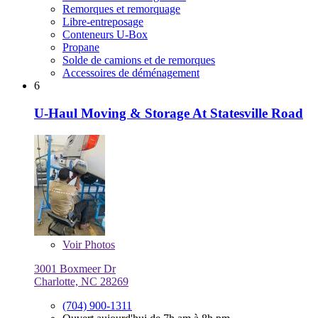
Remorques et remorquage
Libre-entreposage
Conteneurs U-Box
Propane
Solde de camions et de remorques
Accessoires de déménagement
6
U-Haul Moving & Storage At Statesville Road
Voir
Photos
3001 Boxmeer Dr
Charlotte, NC 28269
(704) 900-1311