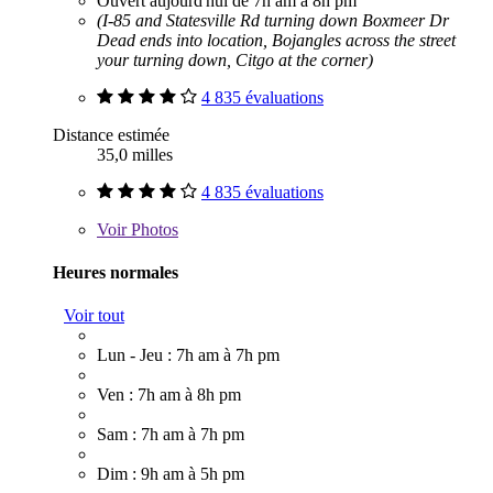
Ouvert aujourd'hui de 7h am à 8h pm
(I-85 and Statesville Rd turning down Boxmeer Dr
Dead ends into location, Bojangles across the street
your turning down, Citgo at the corner)
4 835 évaluations
Distance estimée
35,0 milles
4 835 évaluations
Voir
Photos
Heures normales
Voir tout
Lun - Jeu : 7h am à 7h pm
Ven : 7h am à 8h pm
Sam : 7h am à 7h pm
Dim : 9h am à 5h pm