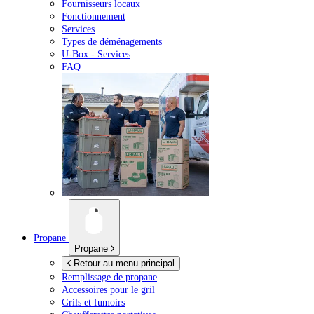
Fournisseurs locaux
Fonctionnement
Services
Types de déménagements
U-Box -
Services
FAQ
Propane
Propane
Retour au menu principal
Remplissage de propane
Accessoires pour le gril
Grils et fumoirs