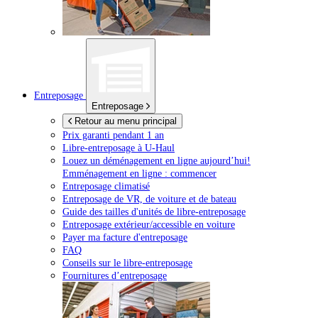
Entreposage
Entreposage
Retour au menu principal
Prix garanti pendant 1 an
Libre-entreposage à
U-Haul
Louez un déménagement en ligne aujourd’hui!
Emménagement en ligne : commencer
Entreposage climatisé
Entreposage de VR, de voiture et de bateau
Guide des tailles d'unités de libre-entreposage
Entreposage extérieur/accessible en voiture
Payer ma facture d'entreposage
FAQ
Conseils sur le libre-entreposage
Fournitures d’entreposage