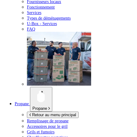
Fournisseurs locaux
Fonctionnement
Services
Types de déménagements
U-Box -
Services
FAQ
Propane
Propane
Retour au menu principal
Remplissage de propane
Accessoires pour le gril
Grils et fumoirs