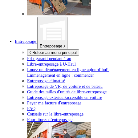
Entreposage
Entreposage
Retour au menu principal
Prix garanti pendant 1 an
Libre-entreposage à
U-Haul
Louez un déménagement en ligne aujourd’hui!
Emménagement en ligne : commencer
Entreposage climatisé
Entreposage de VR, de voiture et de bateau
Guide des tailles d'unités de libre-entreposage
Entreposage extérieur/accessible en voiture
Payer ma facture d'entreposage
FAQ
Conseils sur le libre-entreposage
Fournitures d’entreposage