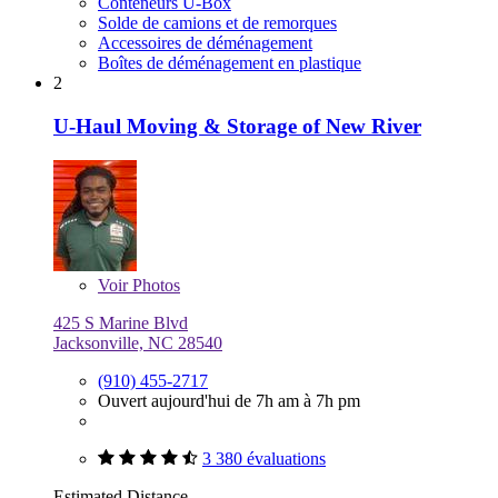
Conteneurs U-Box
Solde de camions et de remorques
Accessoires de déménagement
Boîtes de déménagement en plastique
2
U-Haul Moving & Storage of New River
Voir
Photos
425 S Marine Blvd
Jacksonville, NC 28540
(910) 455-2717
Ouvert aujourd'hui de 7h am à 7h pm
3 380 évaluations
Estimated Distance