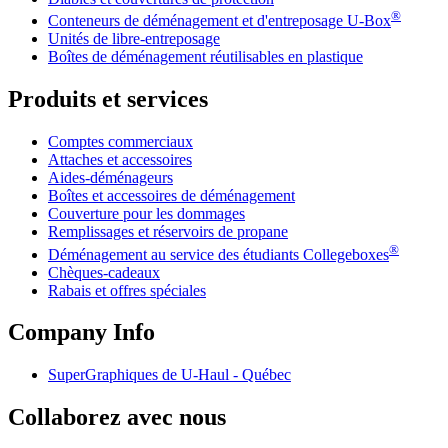
®
Conteneurs de déménagement et d'entreposage
U-Box
Unités de libre-entreposage
Boîtes de déménagement réutilisables en plastique
Produits et services
Comptes commerciaux
Attaches et accessoires
Aides-déménageurs
Boîtes et accessoires de déménagement
Couverture pour les dommages
Remplissages et réservoirs de propane
®
Déménagement au service des étudiants Collegeboxes
Chèques-cadeaux
Rabais et offres spéciales
Company Info
SuperGraphiques de
U-Haul
- Québec
Collaborez avec nous