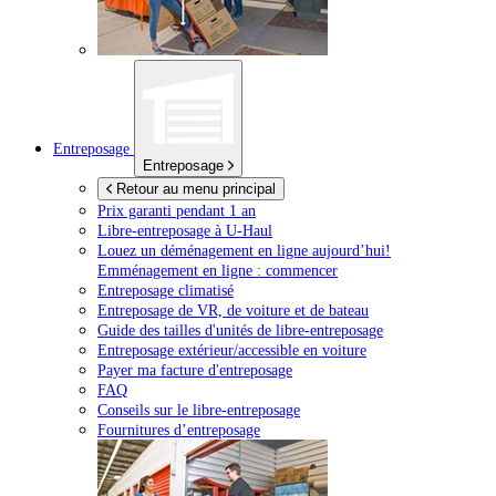
Entreposage
Entreposage
Retour au menu principal
Prix garanti pendant 1 an
Libre-entreposage à
U-Haul
Louez un déménagement en ligne aujourd’hui!
Emménagement en ligne : commencer
Entreposage climatisé
Entreposage de VR, de voiture et de bateau
Guide des tailles d'unités de libre-entreposage
Entreposage extérieur/accessible en voiture
Payer ma facture d'entreposage
FAQ
Conseils sur le libre-entreposage
Fournitures d’entreposage