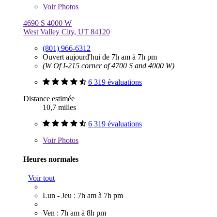
Voir
Photos
4690 S 4000 W
West Valley City, UT 84120
(801) 966-6312
Ouvert aujourd'hui de 7h am à 7h pm
(W Of I-215 corner of 4700 S and 4000 W)
6 319 évaluations
Distance estimée
10,7 milles
6 319 évaluations
Voir
Photos
Heures normales
Voir tout
Lun - Jeu : 7h am à 7h pm
Ven : 7h am à 8h pm