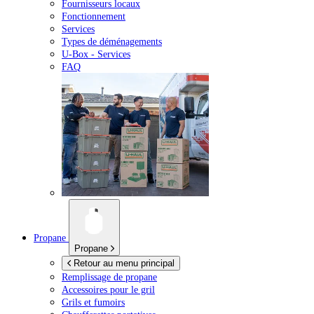
Fournisseurs locaux
Fonctionnement
Services
Types de déménagements
U-Box -
Services
FAQ
Propane
Propane
Retour au menu principal
Remplissage de propane
Accessoires pour le gril
Grils et fumoirs