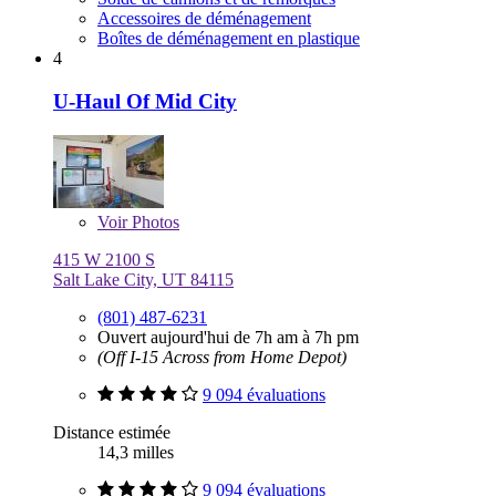
Accessoires de déménagement
Boîtes de déménagement en plastique
4
U-Haul Of Mid City
Voir
Photos
415 W 2100 S
Salt Lake City, UT 84115
(801) 487-6231
Ouvert aujourd'hui de 7h am à 7h pm
(Off I-15 Across from Home Depot)
9 094 évaluations
Distance estimée
14,3 milles
9 094 évaluations