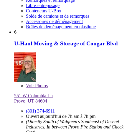
Remorques et remorquage
Libre-entreposage
Conteneurs U-Box
Solde de camions et de remorques
Accessoires de déménagement
Boîtes de déménagement en plastique
6
U-Haul Moving & Storage of Cougar Blvd
Voir
Photos
551 W Columbia Ln
Provo, UT 84604
(801) 374-6911
Ouvert aujourd'hui de 7h am à 7h pm
(Directly South of Walgreen's Southeast of Deseret
Industries, In between Provo Fire Station and Check