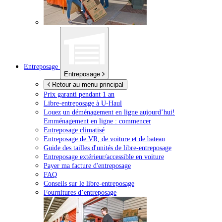
Entreposage
Entreposage
Retour au menu principal
Prix garanti pendant 1 an
Libre-entreposage à
U-Haul
Louez un déménagement en ligne aujourd’hui!
Emménagement en ligne : commencer
Entreposage climatisé
Entreposage de VR, de voiture et de bateau
Guide des tailles d'unités de libre-entreposage
Entreposage extérieur/accessible en voiture
Payer ma facture d'entreposage
FAQ
Conseils sur le libre-entreposage
Fournitures d’entreposage