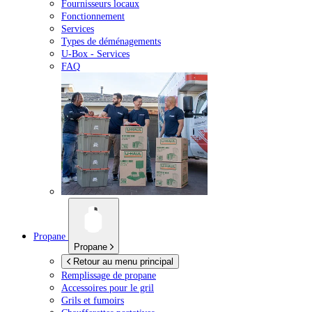
Fournisseurs locaux
Fonctionnement
Services
Types de déménagements
U-Box -
Services
FAQ
Propane
Propane
Retour au menu principal
Remplissage de propane
Accessoires pour le gril
Grils et fumoirs