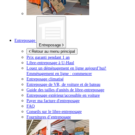
Entreposage
Entreposage
Retour au menu principal
Prix garanti pendant 1 an
Libre-entreposage à
U-Haul
Louez un déménagement en ligne aujourd’hui!
Emménagement en ligne : commencer
Entreposage climatisé
Entreposage de VR, de voiture et de bateau
Guide des tailles d'unités de libre-entreposage
Entreposage extérieur/accessible en voiture
Payer ma facture d'entreposage
FAQ
Conseils sur le libre-entreposage
Fournitures d’entreposage