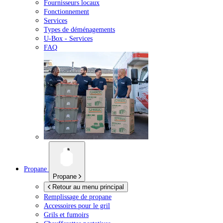
Fournisseurs locaux
Fonctionnement
Services
Types de déménagements
U-Box -
Services
FAQ
Propane
Propane
Retour au menu principal
Remplissage de propane
Accessoires pour le gril
Grils et fumoirs