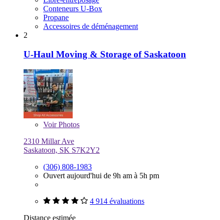
Conteneurs U-Box
Propane
Accessoires de déménagement
2
U-Haul Moving & Storage of Saskatoon
Voir
Photos
2310 Millar Ave
Saskatoon, SK S7K2Y2
(306) 808-1983
Ouvert aujourd'hui de 9h am à 5h pm
4 914 évaluations
Distance estimée