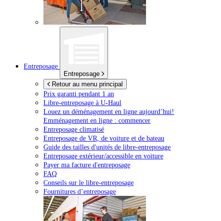
Entreposage
Entreposage
Retour au menu principal
Prix garanti pendant 1 an
Libre-entreposage à
U-Haul
Louez un déménagement en ligne aujourd’hui!
Emménagement en ligne : commencer
Entreposage climatisé
Entreposage de VR, de voiture et de bateau
Guide des tailles d'unités de libre-entreposage
Entreposage extérieur/accessible en voiture
Payer ma facture d'entreposage
FAQ
Conseils sur le libre-entreposage
Fournitures d’entreposage