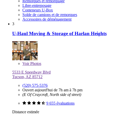
Remorques et remorquage
Libre-entreposage
Conteneurs U-Box
Solde de camions et de remorques
Accessoires de déménagement
3
U-Haul Moving & Storage of Harlan Heights
Voir
Photos
5533 E Speedway Blvd
Tucson, AZ 85712
(520) 575-5376
Ouvert aujourd'hui de 7h am à 7h pm
(E Of Craycroft, North side of street)
9 655 évaluations
Distance estimée