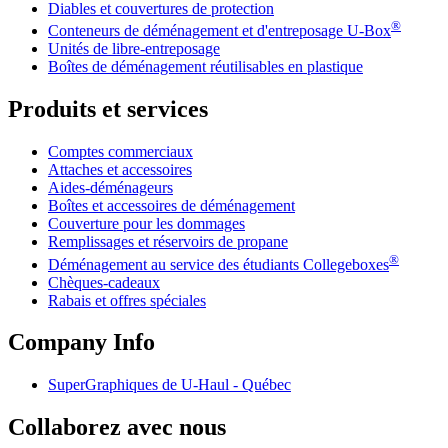
Diables et couvertures de protection
®
Conteneurs de déménagement et d'entreposage
U-Box
Unités de libre-entreposage
Boîtes de déménagement réutilisables en plastique
Produits et services
Comptes commerciaux
Attaches et accessoires
Aides-déménageurs
Boîtes et accessoires de déménagement
Couverture pour les dommages
Remplissages et réservoirs de propane
®
Déménagement au service des étudiants Collegeboxes
Chèques-cadeaux
Rabais et offres spéciales
Company Info
SuperGraphiques de
U-Haul
- Québec
Collaborez avec nous