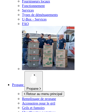
Fournisseurs locaux
Fonctionnement
Services
Types de déménagements
U-Box -
Services
FAQ
Propane
Propane
Retour au menu principal
Remplissage de propane
Accessoires pour le gril
Grils et fumoirs