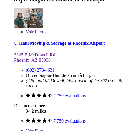
Voir
Photos
U-Haul Moving & Storage at Phoenix Airport
2345 E McDowell Rd
Phoenix, AZ 85006
(602) 273-4631
Ouvert aujourd'hui de 7h am à 8h pm
(24th and McDowell, block north of the 202 on 24th
street)
7 750 évaluations
Distance estimée
34,2 milles
7 750 évaluations
Voir
Photos