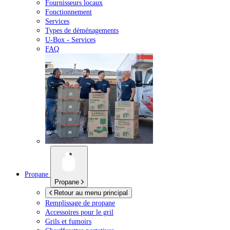
Fournisseurs locaux
Fonctionnement
Services
Types de déménagements
U-Box -
Services
FAQ
Propane
Propane
Retour au menu principal
Remplissage de propane
Accessoires pour le gril
Grils et fumoirs