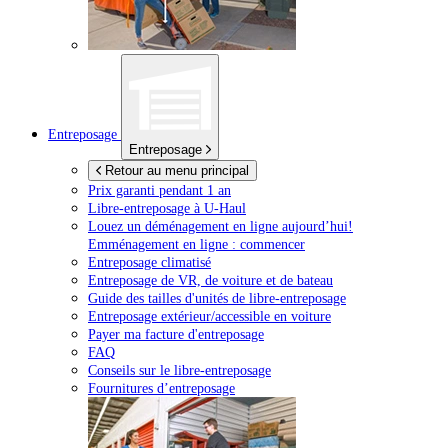
Entreposage
Entreposage
Retour au menu principal
Prix garanti pendant 1 an
Libre-entreposage à
U-Haul
Louez un déménagement en ligne aujourd’hui!
Emménagement en ligne : commencer
Entreposage climatisé
Entreposage de VR, de voiture et de bateau
Guide des tailles d'unités de libre-entreposage
Entreposage extérieur/accessible en voiture
Payer ma facture d'entreposage
FAQ
Conseils sur le libre-entreposage
Fournitures d’entreposage