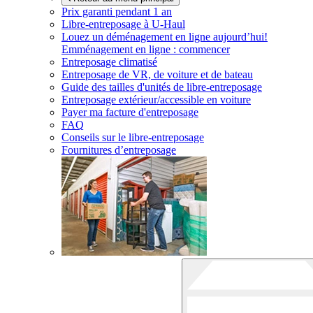
Prix garanti pendant 1 an
Libre-entreposage à
U-Haul
Louez un déménagement en ligne aujourd’hui!
Emménagement en ligne : commencer
Entreposage climatisé
Entreposage de VR, de voiture et de bateau
Guide des tailles d'unités de libre-entreposage
Entreposage extérieur/accessible en voiture
Payer ma facture d'entreposage
FAQ
Conseils sur le libre-entreposage
Fournitures d’entreposage