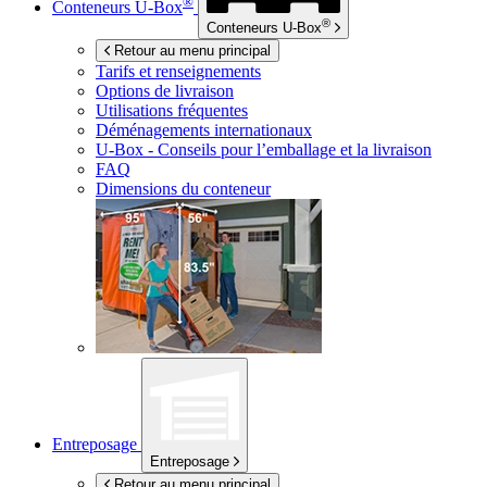
®
Conteneurs
U-Box
®
Conteneurs
U-Box
Retour au menu principal
Tarifs et renseignements
Options de livraison
Utilisations fréquentes
Déménagements internationaux
U-Box -
Conseils pour l’emballage et la livraison
FAQ
Dimensions du conteneur
Entreposage
Entreposage
Retour au menu principal