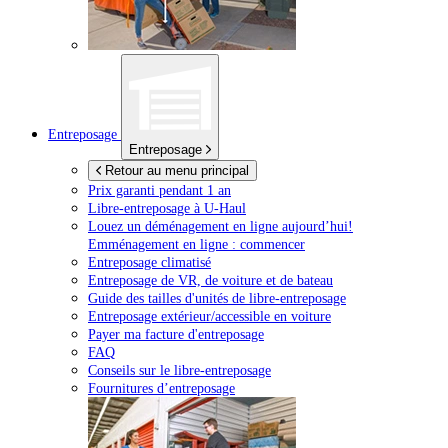
Entreposage
Entreposage
Retour au menu principal
Prix garanti pendant 1 an
Libre-entreposage à
U-Haul
Louez un déménagement en ligne aujourd’hui!
Emménagement en ligne : commencer
Entreposage climatisé
Entreposage de VR, de voiture et de bateau
Guide des tailles d'unités de libre-entreposage
Entreposage extérieur/accessible en voiture
Payer ma facture d'entreposage
FAQ
Conseils sur le libre-entreposage
Fournitures d’entreposage