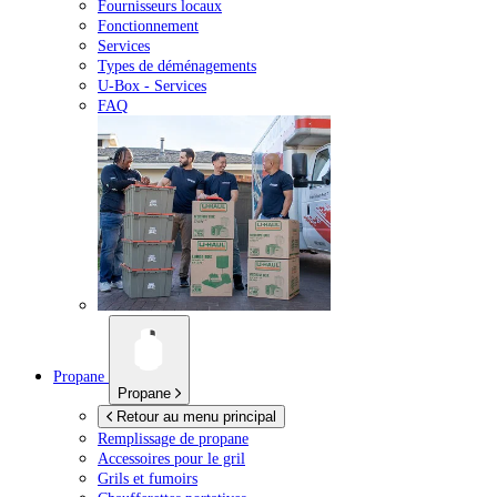
Fournisseurs locaux
Fonctionnement
Services
Types de déménagements
U-Box -
Services
FAQ
Propane
Propane
Retour au menu principal
Remplissage de propane
Accessoires pour le gril
Grils et fumoirs