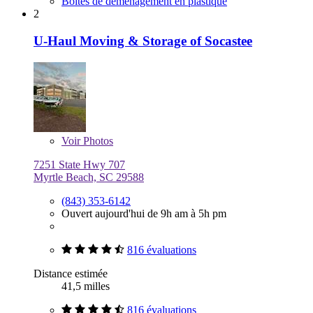
Boîtes de déménagement en plastique
2
U-Haul Moving & Storage of Socastee
Voir
Photos
7251 State Hwy 707
Myrtle Beach, SC 29588
(843) 353-6142
Ouvert aujourd'hui de 9h am à 5h pm
816 évaluations
Distance estimée
41,5 milles
816 évaluations