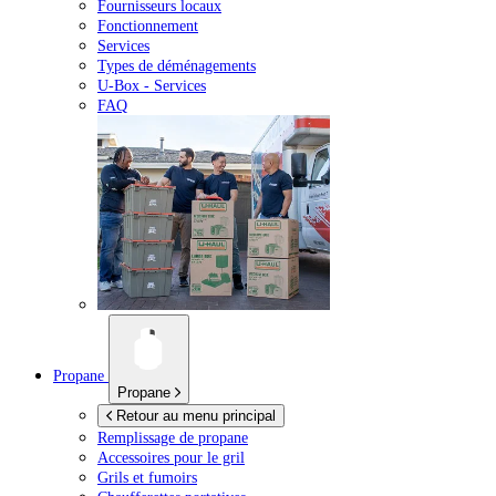
Fournisseurs locaux
Fonctionnement
Services
Types de déménagements
U-Box -
Services
FAQ
Propane
Propane
Retour au menu principal
Remplissage de propane
Accessoires pour le gril
Grils et fumoirs