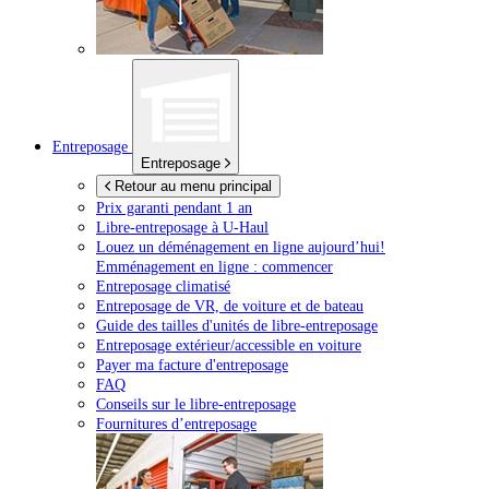
Entreposage
Entreposage
Retour au menu principal
Prix garanti pendant 1 an
Libre-entreposage à
U-Haul
Louez un déménagement en ligne aujourd’hui!
Emménagement en ligne : commencer
Entreposage climatisé
Entreposage de VR, de voiture et de bateau
Guide des tailles d'unités de libre-entreposage
Entreposage extérieur/accessible en voiture
Payer ma facture d'entreposage
FAQ
Conseils sur le libre-entreposage
Fournitures d’entreposage