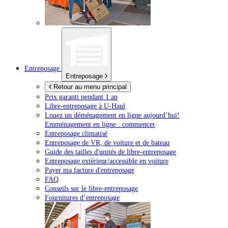
Entreposage
Entreposage
Retour au menu principal
Prix garanti pendant 1 an
Libre-entreposage à
U-Haul
Louez un déménagement en ligne aujourd’hui!
Emménagement en ligne : commencer
Entreposage climatisé
Entreposage de VR, de voiture et de bateau
Guide des tailles d'unités de libre-entreposage
Entreposage extérieur/accessible en voiture
Payer ma facture d'entreposage
FAQ
Conseils sur le libre-entreposage
Fournitures d’entreposage