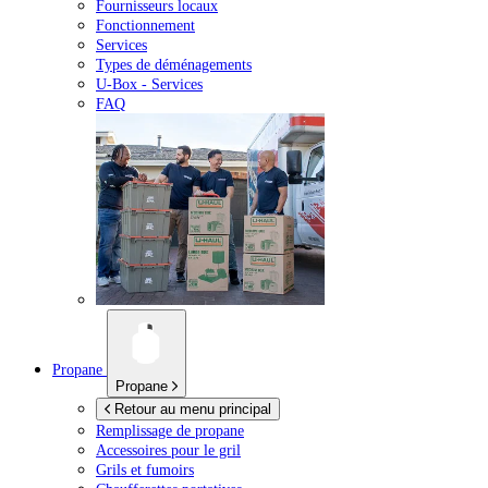
Fournisseurs locaux
Fonctionnement
Services
Types de déménagements
U-Box -
Services
FAQ
Propane
Propane
Retour au menu principal
Remplissage de propane
Accessoires pour le gril
Grils et fumoirs