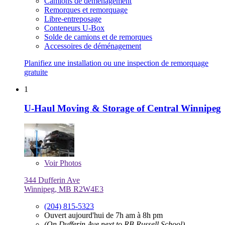
Camions de déménagement
Remorques et remorquage
Libre-entreposage
Conteneurs U-Box
Solde de camions et de remorques
Accessoires de déménagement
Planifiez une installation ou une inspection de remorquage
gratuite
1
U-Haul Moving & Storage of Central Winnipeg
Voir
Photos
344 Dufferin Ave
Winnipeg, MB R2W4E3
(204) 815-5323
Ouvert aujourd'hui de 7h am à 8h pm
(On Dufferin Ave next to RB Russell School)