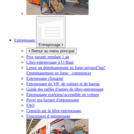
Entreposage
Entreposage
Retour au menu principal
Prix garanti pendant 1 an
Libre-entreposage à
U-Haul
Louez un déménagement en ligne aujourd’hui!
Emménagement en ligne : commencer
Entreposage climatisé
Entreposage de VR, de voiture et de bateau
Guide des tailles d'unités de libre-entreposage
Entreposage extérieur/accessible en voiture
Payer ma facture d'entreposage
FAQ
Conseils sur le libre-entreposage
Fournitures d’entreposage