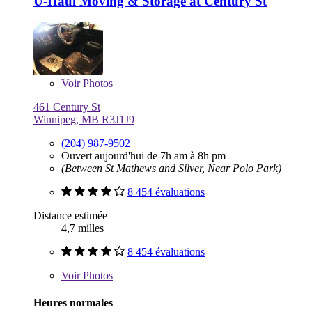
U-Haul Moving & Storage at Century St
Voir
Photos
461 Century St
Winnipeg, MB R3J1J9
(204) 987-9502
Ouvert aujourd'hui de 7h am à 8h pm
(Between St Mathews and Silver, Near Polo Park)
8 454 évaluations
Distance estimée
4,7 milles
8 454 évaluations
Voir
Photos
Heures normales