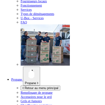
Fournisseurs locaux
Fonctionnement
Services
Types de déménagements
U-Box -
Services
FAQ
Propane
Propane
Retour au menu principal
Remplissage de propane
Accessoires pour le gril
Grils et fumoirs