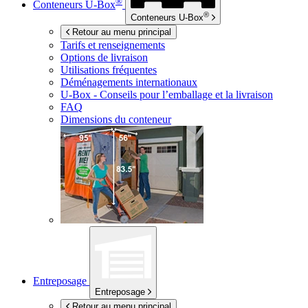
®
Conteneurs
U-Box
®
Conteneurs
U-Box
Retour au menu principal
Tarifs et renseignements
Options de livraison
Utilisations fréquentes
Déménagements internationaux
U-Box -
Conseils pour l’emballage et la livraison
FAQ
Dimensions du conteneur
Entreposage
Entreposage
Retour au menu principal