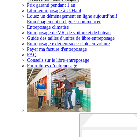
Prix garanti pendant 1 an
Libre-entreposage à
U-Haul
Louez un déménagement en ligne aujourd’hui!
Emménagement en ligne : commencer
Entreposage climatisé
Entreposage de VR, de voiture et de bateau
Guide des tailles d'unités de libre-entreposage
Entreposage extérieur/accessible en voiture
Payer ma facture d'entreposage
FAQ
Conseils sur le libre-entreposage
Fournitures d’entreposage