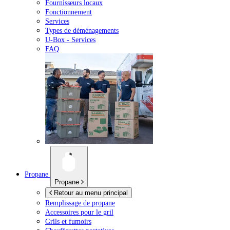
Fournisseurs locaux
Fonctionnement
Services
Types de déménagements
U-Box -
Services
FAQ
Propane
Propane
Retour au menu principal
Remplissage de propane
Accessoires pour le gril
Grils et fumoirs