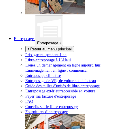
Entreposage
Entreposage
Retour au menu principal
Prix garanti pendant 1 an
Libre-entreposage à
U-Haul
Louez un déménagement en ligne aujourd’hui!
Emménagement en ligne : commencer
Entreposage climatisé
Entreposage de VR, de voiture et de bateau
Guide des tailles d'unités de libre-entreposage
Entreposage extérieur/accessible en voiture
Payer ma facture d'entreposage
FAQ
Conseils sur le libre-entreposage
Fournitures d’entreposage