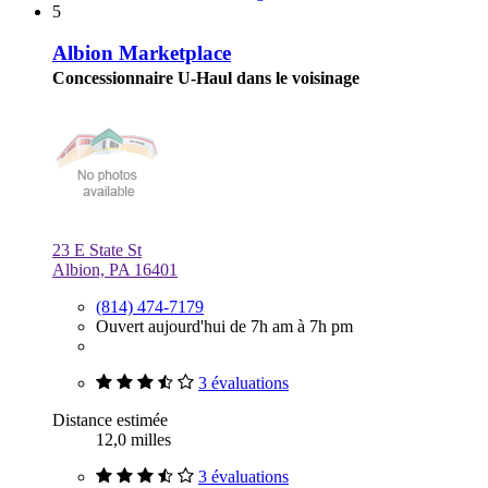
5
Albion Marketplace
Concessionnaire U-Haul dans le voisinage
23 E State St
Albion, PA 16401
(814) 474-7179
Ouvert aujourd'hui de 7h am à 7h pm
3 évaluations
Distance estimée
12,0 milles
3 évaluations