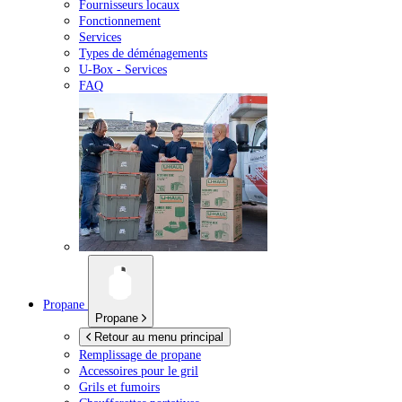
Fournisseurs locaux
Fonctionnement
Services
Types de déménagements
U-Box -
Services
FAQ
Propane
Propane
Retour au menu principal
Remplissage de propane
Accessoires pour le gril
Grils et fumoirs