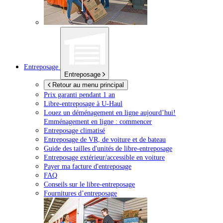
Entreposage
Entreposage
Retour au menu principal
Prix garanti pendant 1 an
Libre-entreposage à
U-Haul
Louez un déménagement en ligne aujourd’hui!
Emménagement en ligne : commencer
Entreposage climatisé
Entreposage de VR, de voiture et de bateau
Guide des tailles d'unités de libre-entreposage
Entreposage extérieur/accessible en voiture
Payer ma facture d'entreposage
FAQ
Conseils sur le libre-entreposage
Fournitures d’entreposage