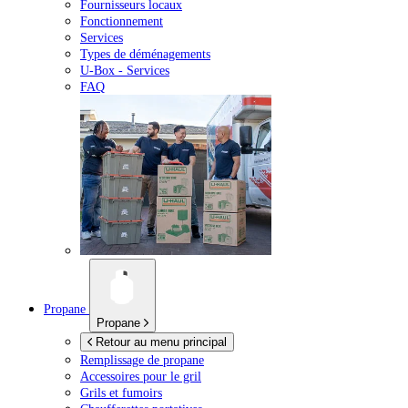
Fournisseurs locaux
Fonctionnement
Services
Types de déménagements
U-Box -
Services
FAQ
Propane
Propane
Retour au menu principal
Remplissage de propane
Accessoires pour le gril
Grils et fumoirs