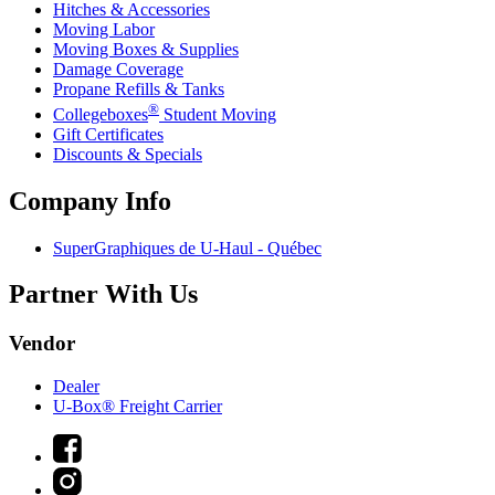
Hitches & Accessories
Moving Labor
Moving Boxes & Supplies
Damage Coverage
Propane Refills & Tanks
®
Collegeboxes
Student Moving
Gift Certificates
Discounts & Specials
Company Info
SuperGraphiques de
U-Haul
- Québec
Partner With Us
Vendor
Dealer
U-Box® Freight Carrier