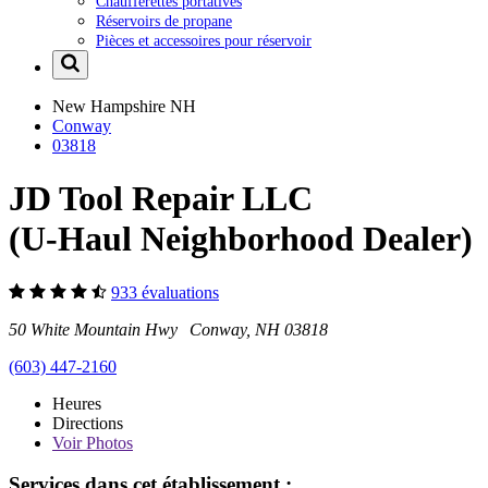
Chaufferettes portatives
Réservoirs de propane
Pièces et accessoires pour réservoir
New Hampshire
NH
Conway
03818
JD Tool Repair LLC
(U-Haul Neighborhood Dealer)
933 évaluations
50 White Mountain Hwy Conway, NH 03818
(603) 447-2160
Heures
Directions
Voir
Photos
Services dans cet établissement :