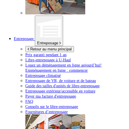
Entreposage
Entreposage
Retour au menu principal
Prix garanti pendant 1 an
Libre-entreposage à
U-Haul
Louez un déménagement en ligne aujourd’hui!
Emménagement en ligne : commencer
Entreposage climatisé
Entreposage de VR, de voiture et de bateau
Guide des tailles d'unités de libre-entreposage
Entreposage extérieur/accessible en voiture
Payer ma facture d'entreposage
FAQ
Conseils sur le libre-entreposage
Fournitures d’entreposage