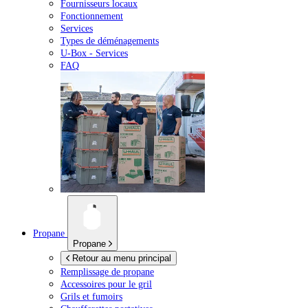
Fournisseurs locaux
Fonctionnement
Services
Types de déménagements
U-Box -
Services
FAQ
Propane
Propane
Retour au menu principal
Remplissage de propane
Accessoires pour le gril
Grils et fumoirs